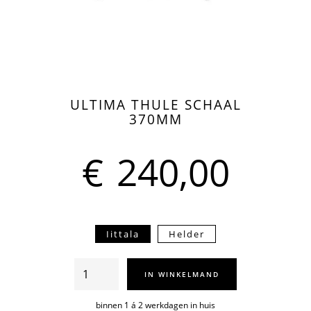
ULTIMA THULE SCHAAL
370MM
€
240,00
Iittala
Helder
Ultima
IN WINKELMAND
Thule
schaal
binnen 1 á 2 werkdagen in huis