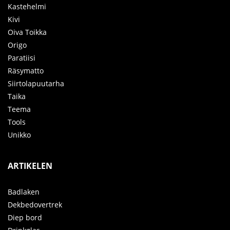
Kastehelmi
Kivi
Oiva Toikka
Origo
Paratiisi
Räsymatto
Siirtolapuutarha
Taika
Teema
Tools
Unikko
ARTIKELEN
Badlaken
Dekbedovertrek
Diep bord