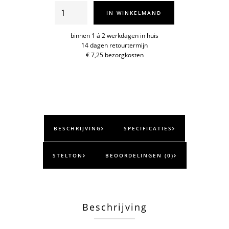
Pilastro
IN WINKELMAND
ovenschaal
S
binnen 1 á 2 werkdagen in huis
14 dagen retourtermijn
aantal
€ 7,25 bezorgkosten
BESCHRIJVING
SPECIFICATIES
STELTON
BEOORDELINGEN (0)
Beschrijving