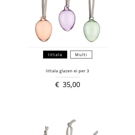
Iittala
Multi
Iittala glazen ei per 3
€
35,00