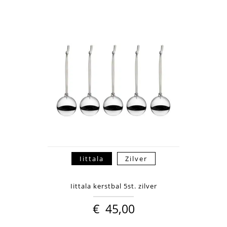
Iittala
Zilver
Iittala kerstbal 5st. zilver
€
45,00