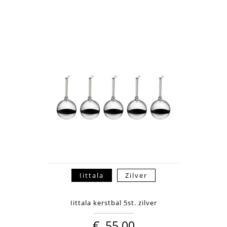
Iittala
Zilver
Iittala kerstbal 5st. zilver
€
55,00