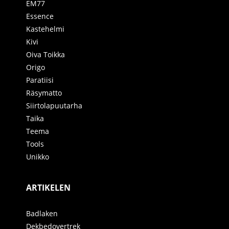
EM77
Essence
Kastehelmi
Kivi
Oiva Toikka
Origo
Paratiisi
Räsymatto
Siirtolapuutarha
Taika
Teema
Tools
Unikko
ARTIKELEN
Badlaken
Dekbedovertrek