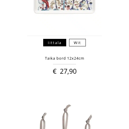
Iittala
Wit
Taika bord 12x24cm
€
27,90