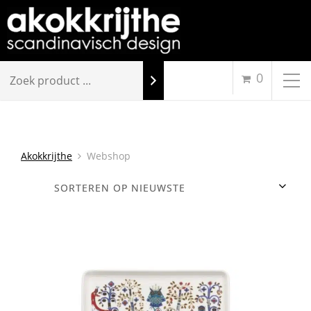
0
Akokkrijthe
Webshop