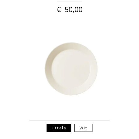
€
50,00
Iittala
Wit