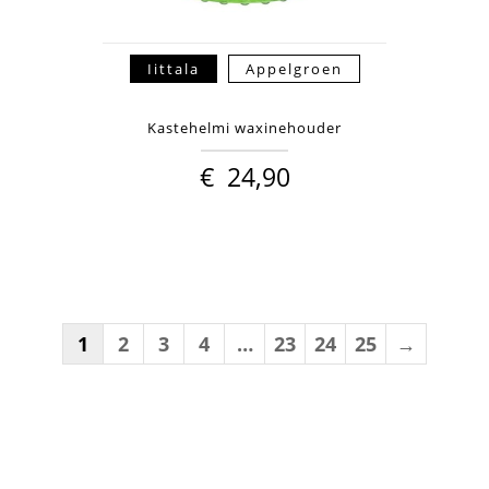
Iittala
Appelgroen
Kastehelmi waxinehouder
€
24,90
1
2
3
4
…
23
24
25
→