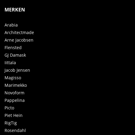
MERKEN
Arabia
Architectmade
Arne Jacobsen
Flensted
GJ Damask
Iittala
Jacob Jensen
Magisso
Marimekko
Novoform
Pappelina
Picto
Piet Hein
RigTig
Rosendahl