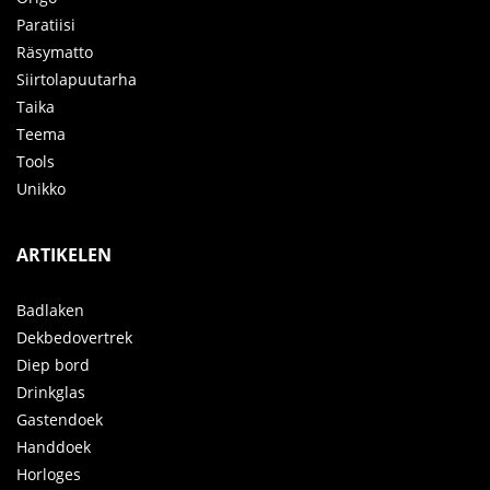
Paratiisi
Räsymatto
Siirtolapuutarha
Taika
Teema
Tools
Unikko
ARTIKELEN
Badlaken
Dekbedovertrek
Diep bord
Drinkglas
Gastendoek
Handdoek
Horloges