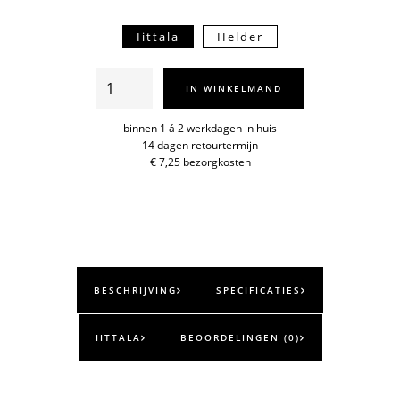
Iittala
Helder
Tundra
IN WINKELMAND
schaal
25cl
binnen 1 á 2 werkdagen in huis
14 dagen retourtermijn
aantal
€ 7,25 bezorgkosten
BESCHRIJVING
SPECIFICATIES
IITTALA
BEOORDELINGEN (0)