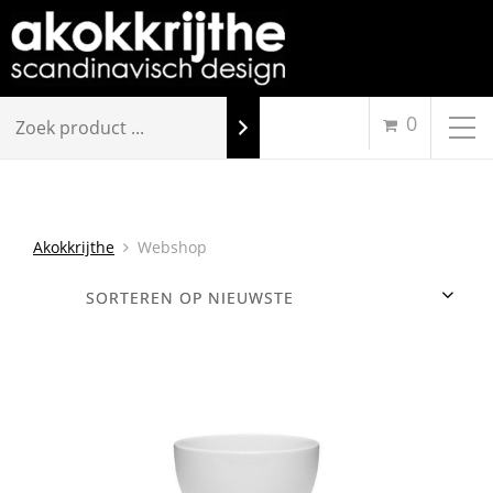
0
Akokkrijthe
Webshop