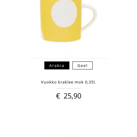
Arabia
Geel
Vuokko kraklee mok 0,35l.
€
25,90