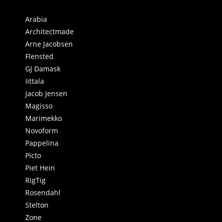
Arabia
Architectmade
Arne Jacobsen
Flensted
GJ Damask
Iittala
Jacob Jensen
Magisso
Marimekko
Novoform
Pappelina
Picto
Piet Hein
RigTig
Rosendahl
Stelton
Zone