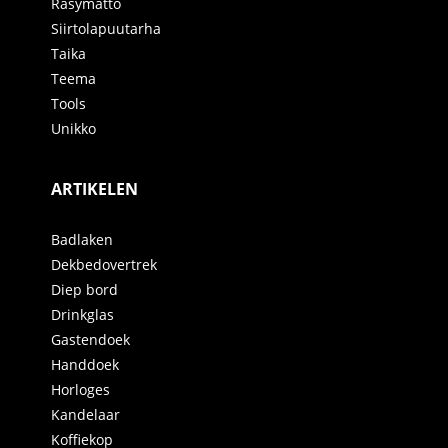
Räsymatto
Siirtolapuutarha
Taika
Teema
Tools
Unikko
ARTIKELEN
Badlaken
Dekbedovertrek
Diep bord
Drinkglas
Gastendoek
Handdoek
Horloges
Kandelaar
Koffiekop