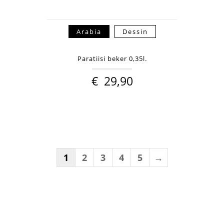
Arabia
Dessin
Paratiisi beker 0,35l.
€
29,90
1
2
3
4
5
→