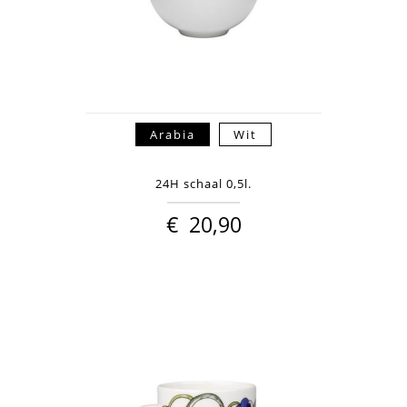
Arabia
Wit
24H schaal 0,5l.
€
20,90