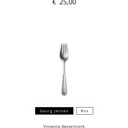
€
25,00
Georg Jensen
Rvs
Vivianna dessertvork