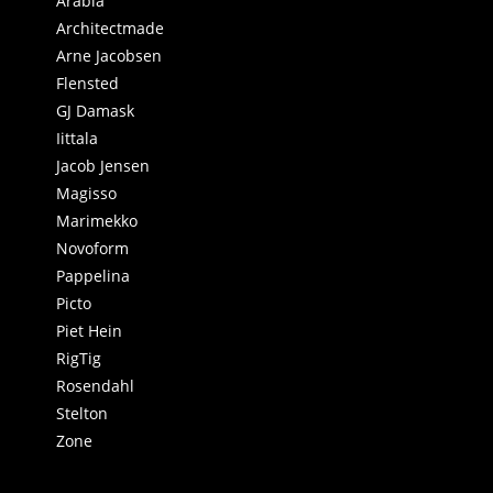
Arabia
Architectmade
Arne Jacobsen
Flensted
GJ Damask
Iittala
Jacob Jensen
Magisso
Marimekko
Novoform
Pappelina
Picto
Piet Hein
RigTig
Rosendahl
Stelton
Zone