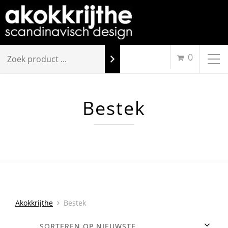
0
Bestek
Akokkrijthe
Bestek