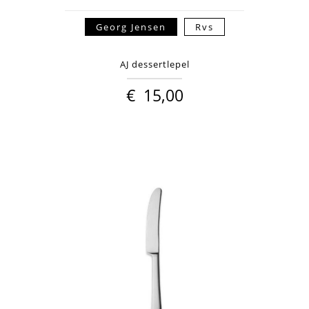
Georg Jensen
Rvs
AJ dessertlepel
€
15,00