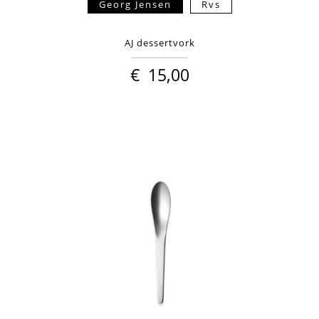
Georg Jensen
Rvs
AJ dessertvork
€
15,00