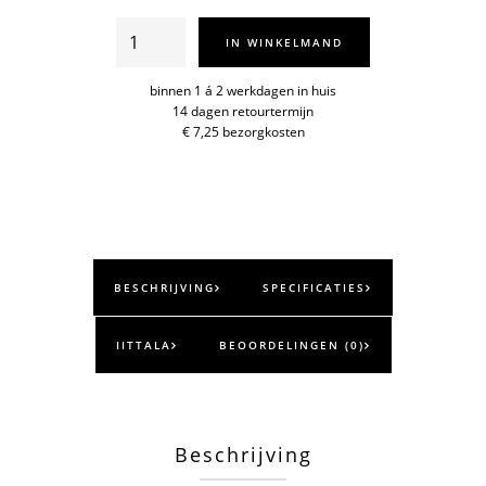
Aalto
IN WINKELMAND
schaal
75mm
binnen 1 á 2 werkdagen in huis
14 dagen retourtermijn
aantal
€ 7,25 bezorgkosten
BESCHRIJVING
SPECIFICATIES
IITTALA
BEOORDELINGEN (0)
Beschrijving