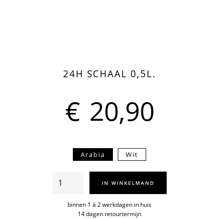
24H SCHAAL 0,5L.
€
20,90
Arabia
Wit
24H
IN WINKELMAND
schaal
0,5l.
binnen 1 á 2 werkdagen in huis
14 dagen retourtermijn