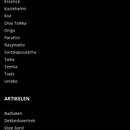
Essence
Kastehelmi
Kivi
Oiva Toikka
Origo
Paratiisi
Räsymatto
Siirtolapuutarha
Taika
Teema
Tools
Unikko
ARTIKELEN
Badlaken
Dekbedovertrek
Diep bord