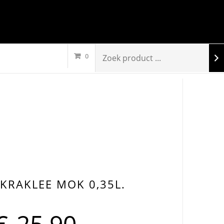
0
KRAKLEE MOK 0,35L.
€
25,90