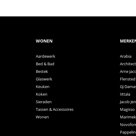
WONEN
MERKE
Aardewerk
Arabia
Bed & Bad
Archite
Bestek
Arne Jac
Glaswerk
Flensted
Keuken
GJ Dama
Koken
Iittala
Sieraden
Jacob Je
Tassen & Accessoires
Magisso
Wonen
Marimek
Novofo
Pappelin