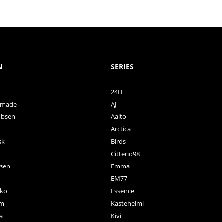
N
SERIES
24H
ctmade
AJ
obsen
Aalto
Arctica
sk
Birds
Citterio98
nsen
Emma
EM77
ko
Essence
rm
Kastehelmi
a
Kivi