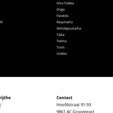
Oiva Toikka
n
Origo
Paratiisi
hl
Räsymatto
Siirtolapuutarha
Taika
Teema
Tools
Unikko
ijthe
Contact
g
Hoofdstraat 91-93
9861 AC Grootegast