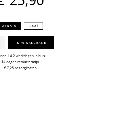
Arabia
Geel
o
IN WINKELMAND
e
nnen 1 á 2 werkdagen in huis
14 dagen retourtermijn
€ 7,25 bezorgkosten