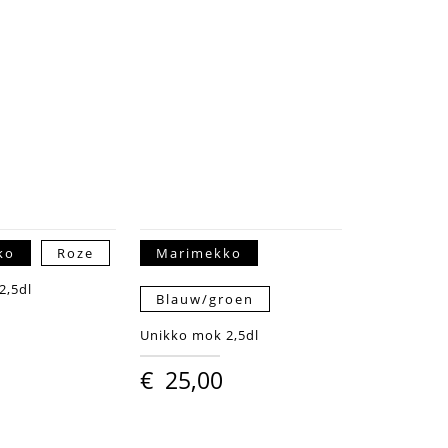
ko
Roze
Marimekko
2,5dl
Blauw/groen
Unikko mok 2,5dl
€
25,00