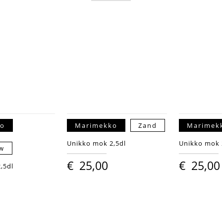
ko
Marimekko
Zand
Marimek
Unikko mok 2,5dl
Unikko mok 
uw
€
25,00
€
25,00
,5dl