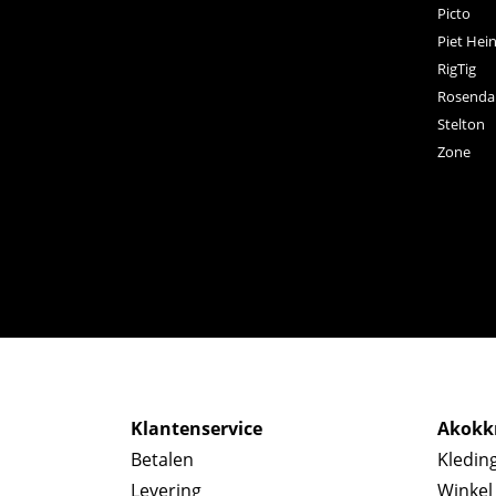
Picto
Piet Hei
RigTig
Rosenda
Stelton
Zone
Klantenservice
Akokkr
Betalen
Kledin
Levering
Winkel