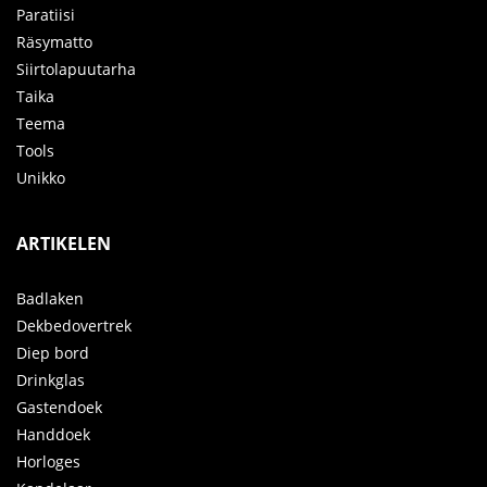
Paratiisi
Räsymatto
Siirtolapuutarha
Taika
Teema
Tools
Unikko
ARTIKELEN
Badlaken
Dekbedovertrek
Diep bord
Drinkglas
Gastendoek
Handdoek
Horloges