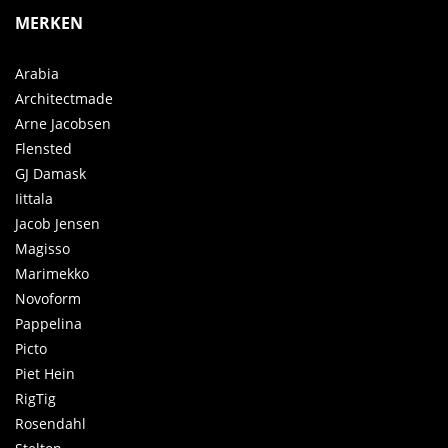
MERKEN
Arabia
Architectmade
Arne Jacobsen
Flensted
GJ Damask
Iittala
Jacob Jensen
Magisso
Marimekko
Novoform
Pappelina
Picto
Piet Hein
RigTig
Rosendahl