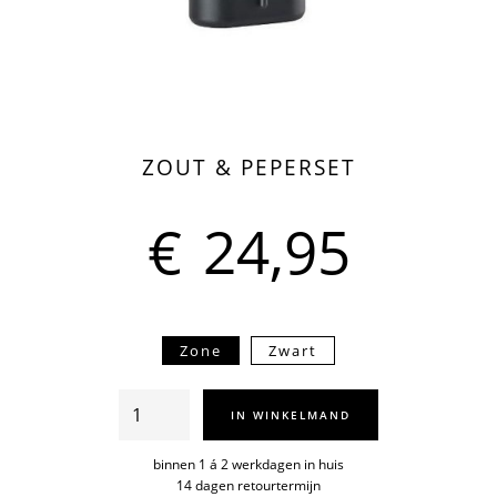
ZOUT & PEPERSET
€
24,95
Zone
Zwart
Zout
IN WINKELMAND
&
peperset
binnen 1 á 2 werkdagen in huis
14 dagen retourtermijn