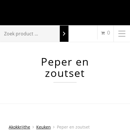
0
Peper en
zoutset
Akokkrijthe
Keuken
Peper en zoutset