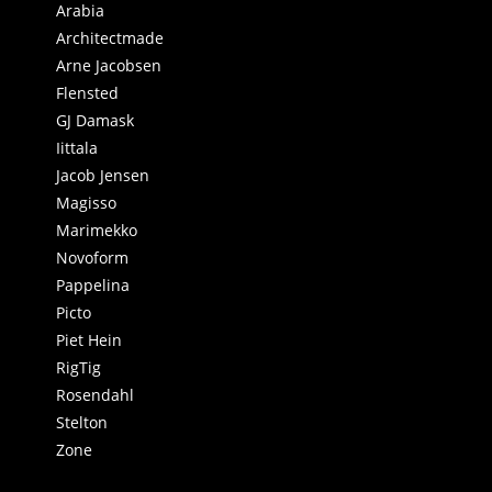
Arabia
Architectmade
Arne Jacobsen
Flensted
GJ Damask
Iittala
Jacob Jensen
Magisso
Marimekko
Novoform
Pappelina
Picto
Piet Hein
RigTig
Rosendahl
Stelton
Zone