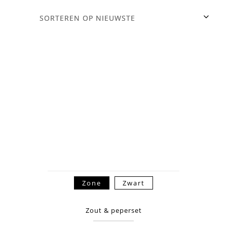
Zone
Zwart
Zout & peperset