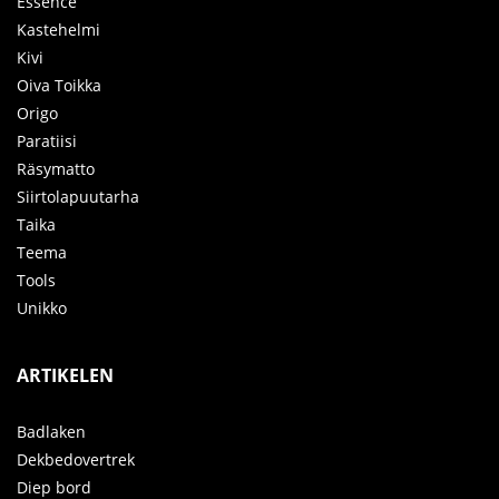
Essence
Kastehelmi
Kivi
Oiva Toikka
Origo
Paratiisi
Räsymatto
Siirtolapuutarha
Taika
Teema
Tools
Unikko
ARTIKELEN
Badlaken
Dekbedovertrek
Diep bord