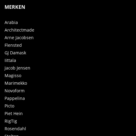
MERKEN
Arabia
Architectmade
Arne Jacobsen
Flensted
GJ Damask
Iittala
Jacob Jensen
Magisso
Marimekko
Novoform
Pappelina
Picto
Piet Hein
RigTig
Rosendahl