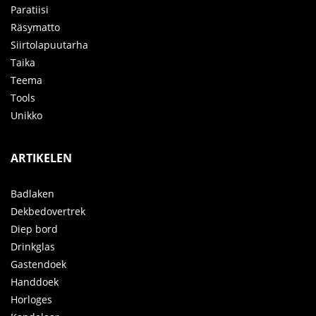
Paratiisi
Räsymatto
Siirtolapuutarha
Taika
Teema
Tools
Unikko
ARTIKELEN
Badlaken
Dekbedovertrek
Diep bord
Drinkglas
Gastendoek
Handdoek
Horloges