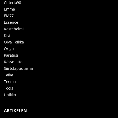
Citterio98
Emma
EM77
Essence
Kastehelmi
Kivi
Oiva Toikka
Origo
Paratiisi
Räsymatto
Siirtolapuutarha
Taika
Teema
Tools
Unikko
ARTIKELEN