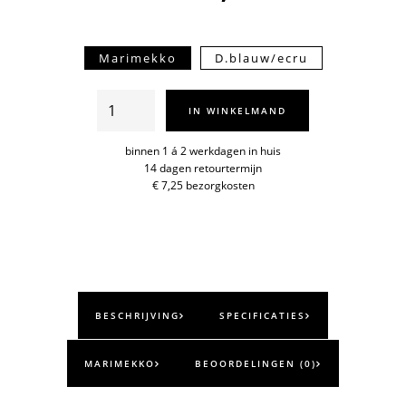
Marimekko
D.blauw/ecru
Unikko
IN WINKELMAND
toilettas
Tiise
binnen 1 á 2 werkdagen in huis
14 dagen retourtermijn
aantal
€ 7,25 bezorgkosten
BESCHRIJVING
SPECIFICATIES
MARIMEKKO
BEOORDELINGEN (0)