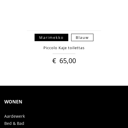
Marimekko
Blauw
Piccolo Kaje toilettas
€
65,00
WONEN
Aardewerk
Bed & Bad