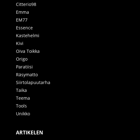
Citterio98
Emma
EM77
Essence
Kastehelmi
Kivi
Oiva Toikka
Origo
Paratiisi
Räsymatto
Siirtolapuutarha
Taika
Teema
Tools
Unikko
ARTIKELEN