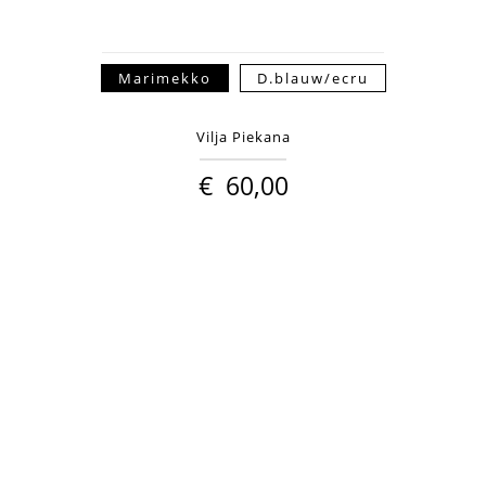
Marimekko
D.blauw/ecru
Vilja Piekana
€
60,00