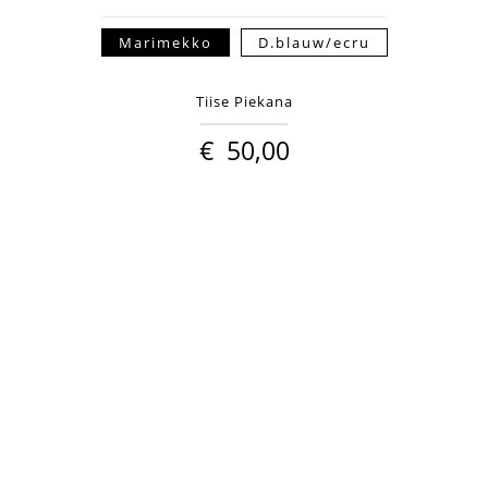
Marimekko
D.blauw/ecru
Tiise Piekana
€
50,00