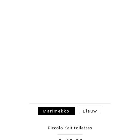
Marimekko
Blauw
Piccolo Kait toilettas