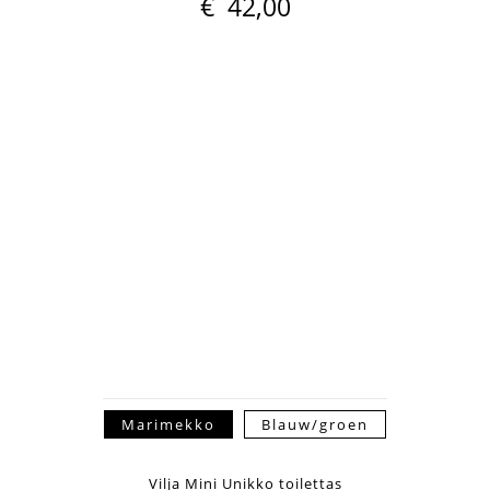
€
42,00
Marimekko
Blauw/groen
Vilja Mini Unikko toilettas