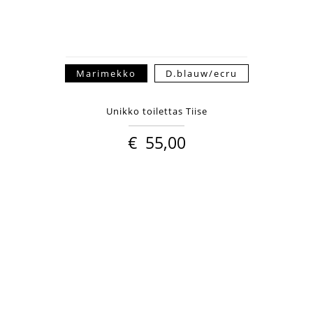
Marimekko
D.blauw/ecru
Unikko toilettas Tiise
€
55,00