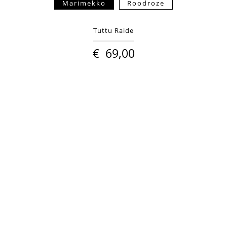
Marimekko
Roodroze
Tuttu Raide
€
69,00