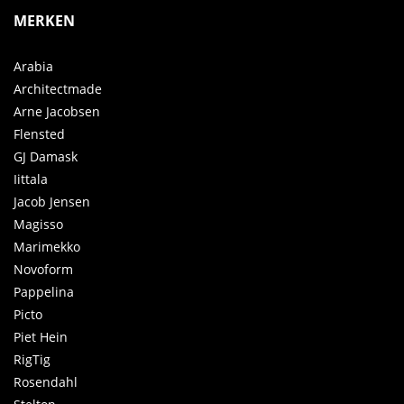
MERKEN
Arabia
Architectmade
Arne Jacobsen
Flensted
GJ Damask
Iittala
Jacob Jensen
Magisso
Marimekko
Novoform
Pappelina
Picto
Piet Hein
RigTig
Rosendahl