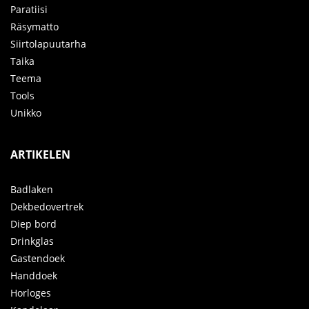
Paratiisi
Räsymatto
Siirtolapuutarha
Taika
Teema
Tools
Unikko
ARTIKELEN
Badlaken
Dekbedovertrek
Diep bord
Drinkglas
Gastendoek
Handdoek
Horloges