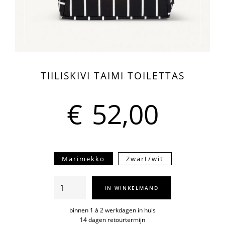
TIILISKIVI TAIMI TOILETTAS
€
52,00
Marimekko
Zwart/wit
Tiiliskivi
IN WINKELMAND
Taimi
toilettas
binnen 1 á 2 werkdagen in huis
14 dagen retourtermijn