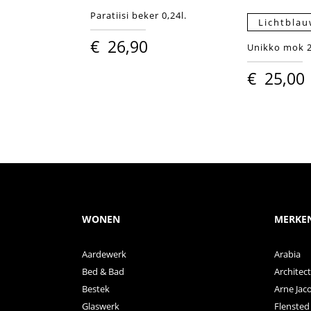
Paratiisi beker 0,24l.
Lichtbla
€
26,90
Unikko mok 2
€
25,00
WONEN
MERKE
Aardewerk
Arabia
Bed & Bad
Archite
Bestek
Arne Jac
Glaswerk
Flensted