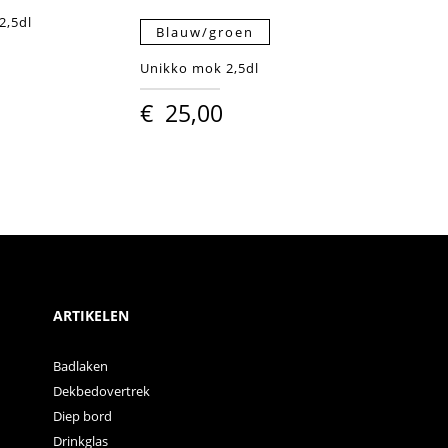
2,5dl
Blauw/groen
Unikko mok 2,5dl
€
25,00
ARTIKELEN
Badlaken
Dekbedovertrek
Diep bord
Drinkglas