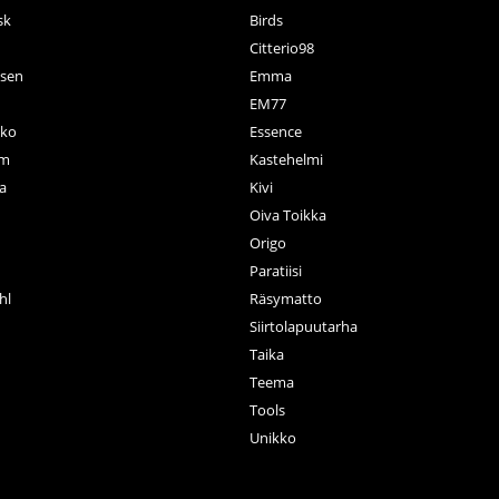
sk
Birds
Citterio98
nsen
Emma
EM77
ko
Essence
rm
Kastehelmi
a
Kivi
Oiva Toikka
n
Origo
Paratiisi
hl
Räsymatto
Siirtolapuutarha
Taika
Teema
Tools
Unikko