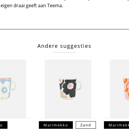
eigen draai geeft aan Teema.
Andere suggesties
ko
Marimekko
Zand
Marimek