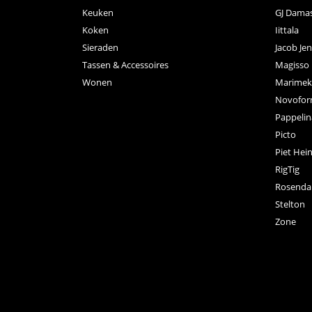
Keuken
GJ Dama
Koken
Iittala
Sieraden
Jacob Je
Tassen & Accessoires
Magisso
Wonen
Marimek
Novofo
Pappelin
Picto
Piet Hei
RigTig
Rosenda
Stelton
Zone