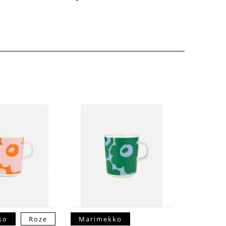
ko
Roze
Marimekko