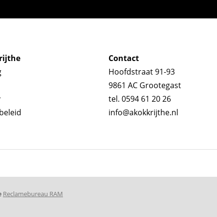
ijthe
Contact
g
Hoofdstraat 91-93
9861 AC Grootegast
y
tel. 0594 61 20 26
beleid
info@akokkrijthe.nl
e
Reclamebureau RAM