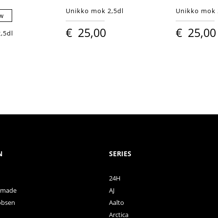
Unikko mok 2,5dl
Unikko mok 
uw
€
25,00
€
25,00
,5dl
N
SERIES
24H
ctmade
AJ
obsen
Aalto
Arctica