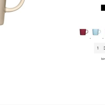
Teem
beker
0,3l.
bi
aantal