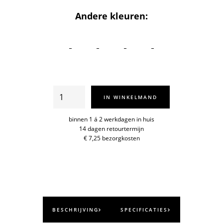
Andere kleuren:
Teema
IN WINKELMAND
beker
0,3l.
binnen 1 á 2 werkdagen in huis
14 dagen retourtermijn
aantal
€ 7,25 bezorgkosten
BESCHRIJVING
SPECIFICATIES