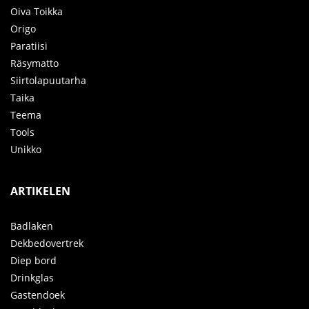
Oiva Toikka
Origo
Paratiisi
Räsymatto
Siirtolapuutarha
Taika
Teema
Tools
Unikko
ARTIKELEN
Badlaken
Dekbedovertrek
Diep bord
Drinkglas
Gastendoek