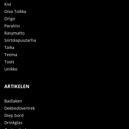
Kivi
Oiva Toikka
Origo
Paratiisi
Räsymatto
Siirtolapuutarha
Taika
Teema
Tools
Unikko
ARTIKELEN
Badlaken
Dekbedovertrek
Diep bord
Drinkglas