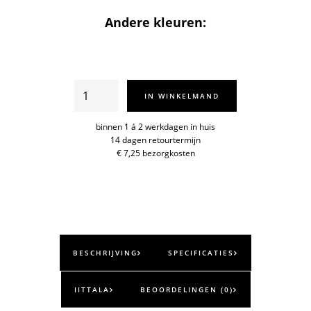
Andere kleuren:
Taika
IN WINKELMAND
schotel
15cm
binnen 1 á 2 werkdagen in huis
14 dagen retourtermijn
aantal
€ 7,25 bezorgkosten
BESCHRIJVING
SPECIFICATIES
IITTALA
BEOORDELINGEN (0)