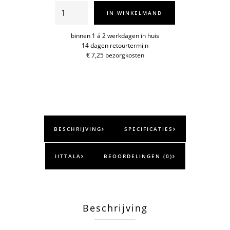
Taika
IN WINKELMAND
Sato
schotel
binnen 1 á 2 werkdagen in huis
14 dagen retourtermijn
11cm
€ 7,25 bezorgkosten
aantal
BESCHRIJVING
SPECIFICATIES
IITTALA
BEOORDELINGEN (0)
Beschrijving