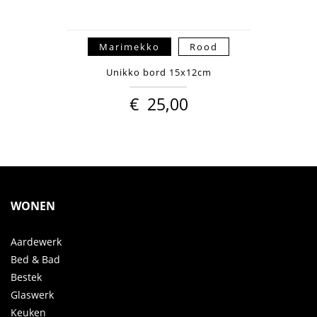
Marimekko
Rood
Unikko bord 15x12cm
€
25,00
WONEN
Aardewerk
Bed & Bad
Bestek
Glaswerk
Keuken