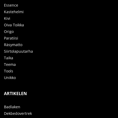
Essence
Kastehelmi
Kivi
Oiva Toikka
Origo
Paratiisi
Räsymatto
Siirtolapuutarha
Taika
Teema
Tools
Unikko
ARTIKELEN
Badlaken
Dekbedovertrek