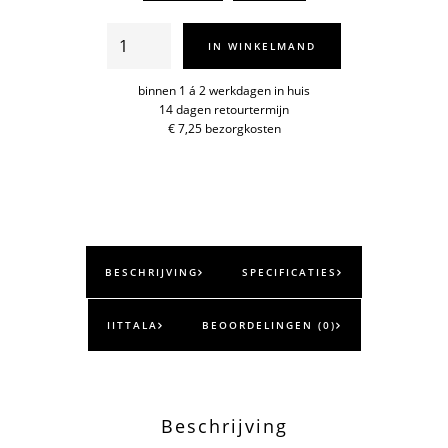
Taika
IN WINKELMAND
Sato
schaal
binnen 1 á 2 werkdagen in huis
14 dagen retourtermijn
2,8l./26cm
€ 7,25 bezorgkosten
aantal
BESCHRIJVING
SPECIFICATIES
IITTALA
BEOORDELINGEN (0)
Beschrijving