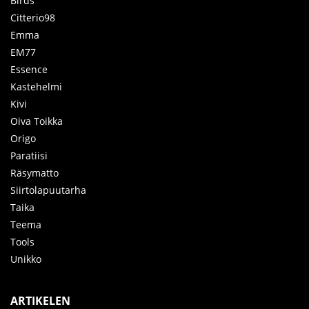
Birds
Citterio98
Emma
EM77
Essence
Kastehelmi
Kivi
Oiva Toikka
Origo
Paratiisi
Räsymatto
Siirtolapuutarha
Taika
Teema
Tools
Unikko
ARTIKELEN