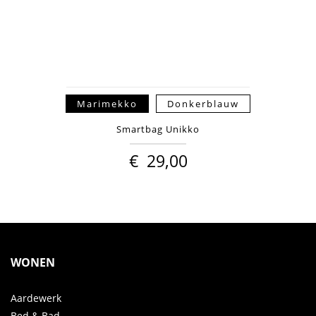
Marimekko
Donkerblauw
Smartbag Unikko
€
29,00
WONEN
Aardewerk
Bed & Bad