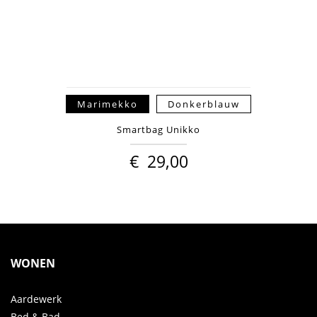
Marimekko
Donkerblauw
Smartbag Unikko
€
29,00
WONEN
Aardewerk
Bed & Bad