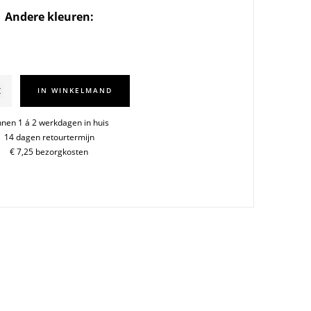
Andere kleuren:
o
IN WINKELMAND
l
nnen 1 á 2 werkdagen in huis
14 dagen retourtermijn
€ 7,25 bezorgkosten