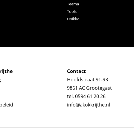
Teema
Tools
Unikko
ijthe
Contact
g
Hoofdstraat 91-93
9861 AC Grootegast
y
tel. 0594 61 20 26
beleid
info@akokkrijthe.nl