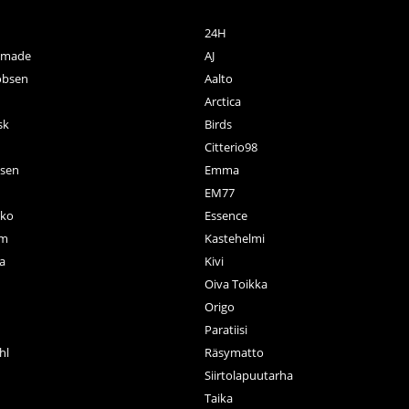
24H
ctmade
AJ
obsen
Aalto
Arctica
sk
Birds
Citterio98
nsen
Emma
EM77
ko
Essence
rm
Kastehelmi
a
Kivi
Oiva Toikka
n
Origo
Paratiisi
hl
Räsymatto
Siirtolapuutarha
Taika