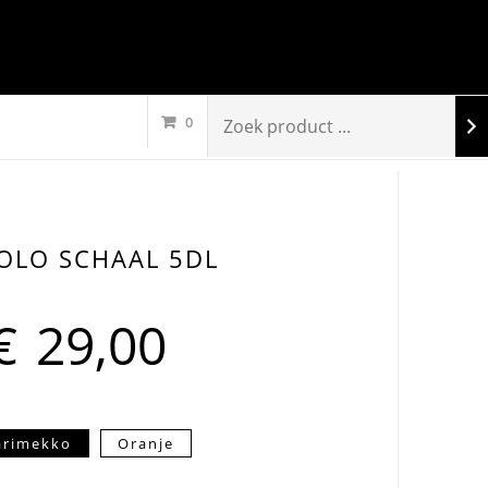
0
OLO SCHAAL 5DL
€
29,00
rimekko
Oranje