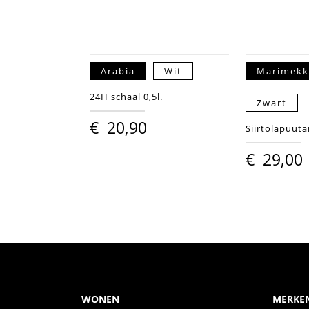
Arabia
Wit
Marimek
24H schaal 0,5l.
Zwart
€
20,90
Siirtolapuuta
€
29,00
WONEN
MERKE