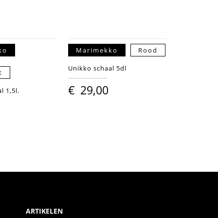
ko
Marimekko
Rood
Unikko schaal 5dl
t
€
29,00
l 1,5l.
ARTIKELEN