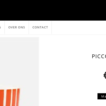
G
OVER ONS
CONTACT
PICC
Ma