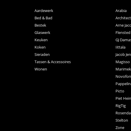
Aardewerk
Arabia
Bed & Bad
Archite
Bestek
Arne Jac
Glaswerk
Flensted
Keuken
GJ Dama
Koken
Iittala
Sieraden
Jacob Je
Tassen & Accessoires
Magisso
Wonen
Marimek
Novofo
Pappelin
Picto
Piet Hei
RigTig
Rosenda
Stelton
Zone