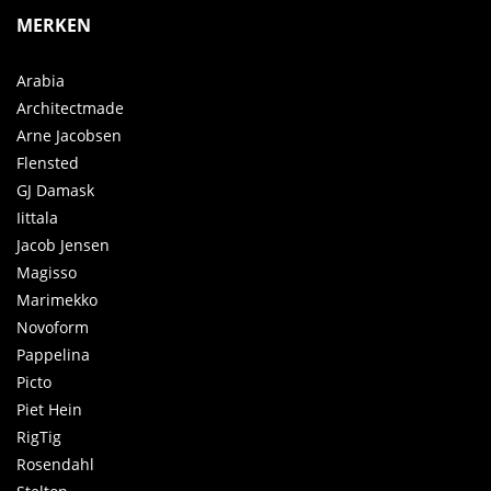
MERKEN
Arabia
Architectmade
Arne Jacobsen
Flensted
GJ Damask
Iittala
Jacob Jensen
Magisso
Marimekko
Novoform
Pappelina
Picto
Piet Hein
RigTig
Rosendahl