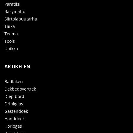
Paratiisi
Räsymatto
Siirtolapuutarha
Taika
Teema
Tools
Unikko
ARTIKELEN
Badlaken
Dekbedovertrek
Diep bord
Drinkglas
Gastendoek
Handdoek
Horloges