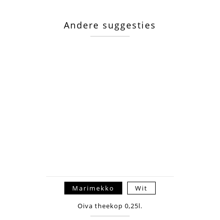
Andere suggesties
Marimekko
Wit
Oiva theekop 0,25l.