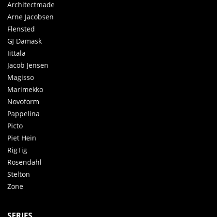
Architectmade
Arne Jacobsen
Flensted
GJ Damask
Iittala
Jacob Jensen
Magisso
Marimekko
Novoform
Pappelina
Picto
Piet Hein
RigTig
Rosendahl
Stelton
Zone
SERIES