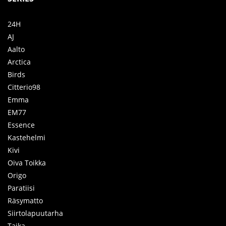
24H
AJ
Aalto
Arctica
Birds
Citterio98
Emma
EM77
Essence
Kastehelmi
Kivi
Oiva Toikka
Origo
Paratiisi
Räsymatto
Siirtolapuutarha
Taika