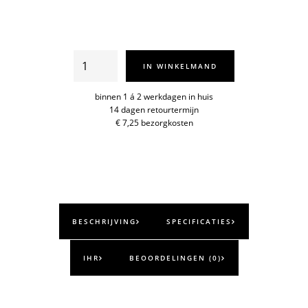
Unikko
IN WINKELMAND
servetten
25x25cm
binnen 1 á 2 werkdagen in huis
14 dagen retourtermijn
aantal
€ 7,25 bezorgkosten
BESCHRIJVING
SPECIFICATIES
IHR
BEOORDELINGEN (0)