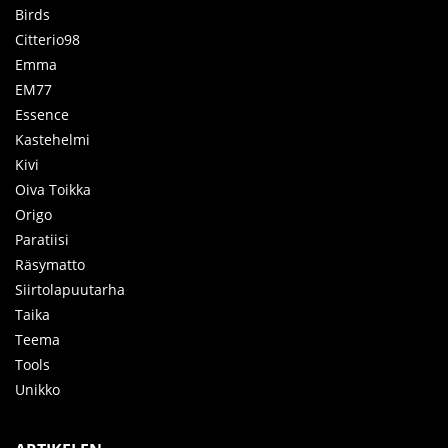
Birds
Citterio98
Emma
EM77
Essence
Kastehelmi
Kivi
Oiva Toikka
Origo
Paratiisi
Räsymatto
Siirtolapuutarha
Taika
Teema
Tools
Unikko