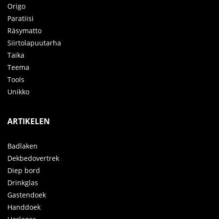
Origo
Paratiisi
Räsymatto
Siirtolapuutarha
Taika
Teema
Tools
Unikko
ARTIKELEN
Badlaken
Dekbedovertrek
Diep bord
Drinkglas
Gastendoek
Handdoek