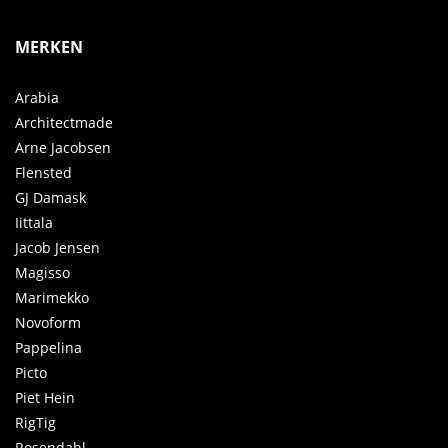
MERKEN
Arabia
Architectmade
Arne Jacobsen
Flensted
GJ Damask
Iittala
Jacob Jensen
Magisso
Marimekko
Novoform
Pappelina
Picto
Piet Hein
RigTig
Rosendahl