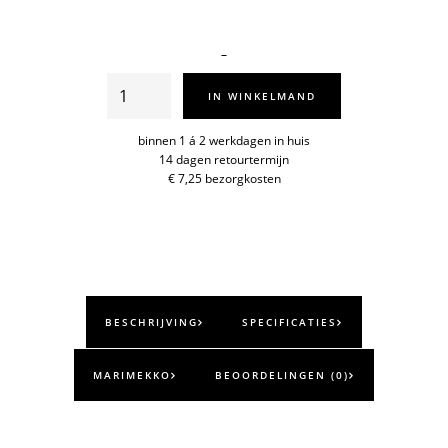
Unikko
IN WINKELMAND
mok
2,5dl
binnen 1 á 2 werkdagen in huis
14 dagen retourtermijn
aantal
€ 7,25 bezorgkosten
BESCHRIJVING
SPECIFICATIES
MARIMEKKO
BEOORDELINGEN (0)