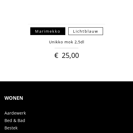
Marimekko
Lichtblauw
Unikko mok 2,5dl
€
25,00
WONEN
Aardewerk
Bed & Bad
Bestek