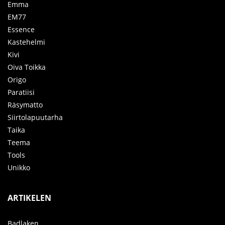
Emma
EM77
Essence
Kastehelmi
Kivi
Oiva Toikka
Origo
Paratiisi
Räsymatto
Siirtolapuutarha
Taika
Teema
Tools
Unikko
ARTIKELEN
Badlaken