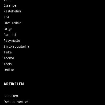
Essence
Kastehelmi
Kivi
Oiva Toikka
Origo
Paratiisi
Räsymatto
Siirtolapuutarha
Taika
Teema
Tools
Unikko
ARTIKELEN
Badlaken
Dekbedovertrek