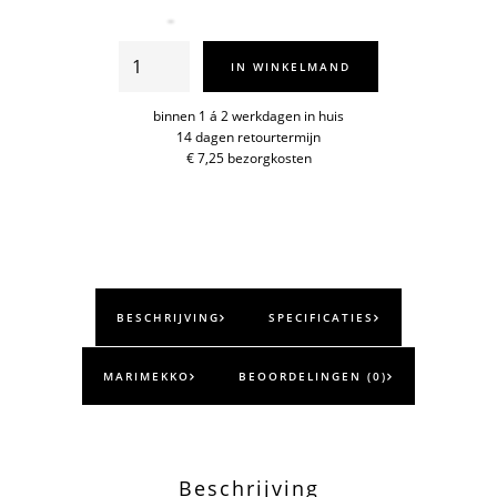
Unikko
IN WINKELMAND
kussenhoes
50x50cm
binnen 1 á 2 werkdagen in huis
14 dagen retourtermijn
aantal
€ 7,25 bezorgkosten
BESCHRIJVING
SPECIFICATIES
MARIMEKKO
BEOORDELINGEN (0)
Beschrijving