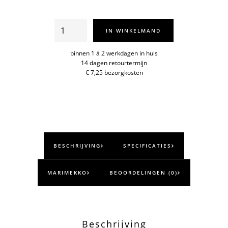
Unikko
IN WINKELMAND
espressokop
&
binnen 1 á 2 werkdagen in huis
14 dagen retourtermijn
schotel
€ 7,25 bezorgkosten
aantal
BESCHRIJVING
SPECIFICATIES
MARIMEKKO
BEOORDELINGEN (0)
Beschrijving