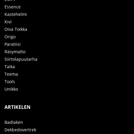
Essence
Kastehelmi
Kivi
Oiva Toikka
Origo
Paratiisi
Räsymatto
Siirtolapuutarha
Taika
Teema
Tools
Unikko
ARTIKELEN
Badlaken
Dekbedovertrek