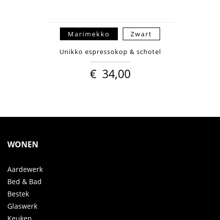
Marimekko
Zwart
Unikko espressokop & schotel
€
34,00
WONEN
Aardewerk
Bed & Bad
Bestek
Glaswerk
Keuken