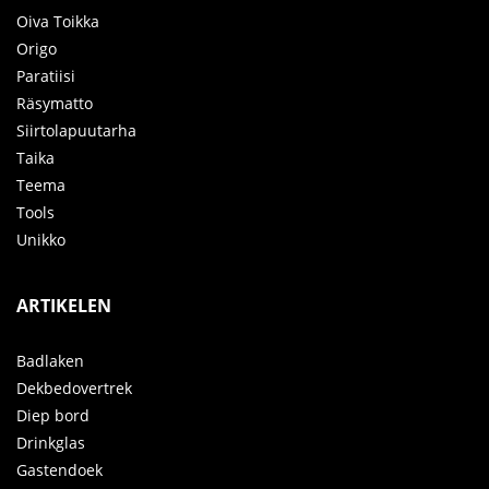
Oiva Toikka
Origo
Paratiisi
Räsymatto
Siirtolapuutarha
Taika
Teema
Tools
Unikko
ARTIKELEN
Badlaken
Dekbedovertrek
Diep bord
Drinkglas
Gastendoek