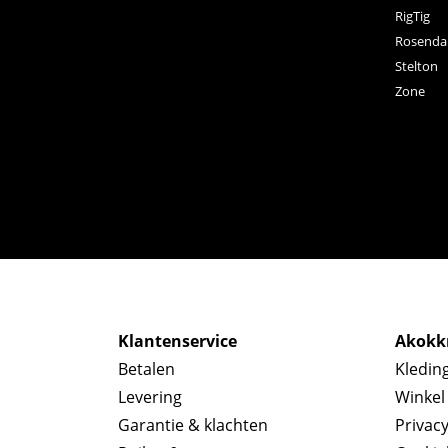
RigTig
Rosenda
Stelton
Zone
Klantenservice
Akokkr
Betalen
Kledin
Levering
Winkel
Garantie & klachten
Privac