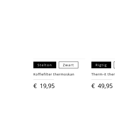
Stelton
Zwart
Rigtig
Koffiefilter thermoskan
Therm-it the
€
19,95
€
49,95