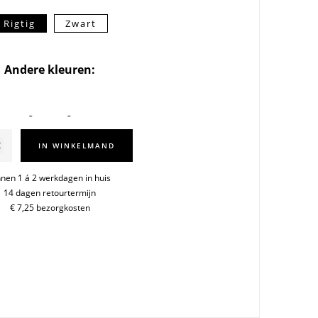
Rigtig
Zwart
Andere kleuren:
-
IN WINKELMAND
oskan
nnen 1 á 2 werkdagen in huis
14 dagen retourtermijn
€ 7,25 bezorgkosten