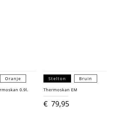
Oranje
Stelton
Bruin
rmoskan 0.9l.
Thermoskan EM
€
79,95