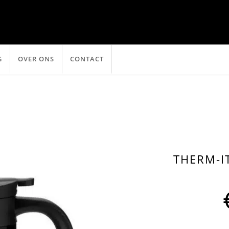
G
OVER ONS
CONTACT
THERM-I