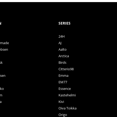
N
SERIES
24H
ctmade
AJ
obsen
Aalto
Arctica
sk
Birds
Citterio98
nsen
Emma
EM77
ko
Essence
rm
Kastehelmi
a
Kivi
Oiva Toikka
n
Origo