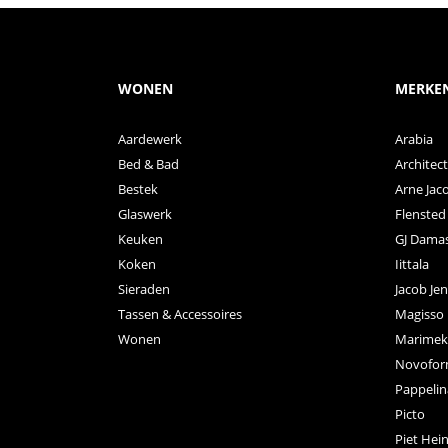
WONEN
MERKE
Aardewerk
Arabia
Bed & Bad
Archite
Bestek
Arne Jac
Glaswerk
Flensted
Keuken
GJ Dama
Koken
Iittala
Sieraden
Jacob Je
Tassen & Accessoires
Magisso
Wonen
Marimek
Novofo
Pappelin
Picto
Piet Hei