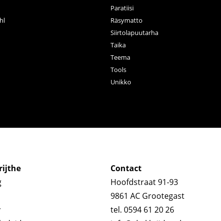
Paratiisi
hl
Räsymatto
Siirtolapuutarha
Taika
Teema
Tools
Unikko
ijthe
Contact
g
Hoofdstraat 91-93
9861 AC Grootegast
y
tel. 0594 61 20 26