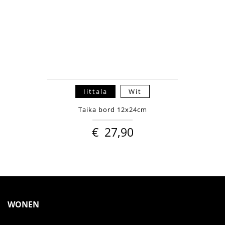
Iittala
Wit
Taika bord 12x24cm
€
27,90
WONEN