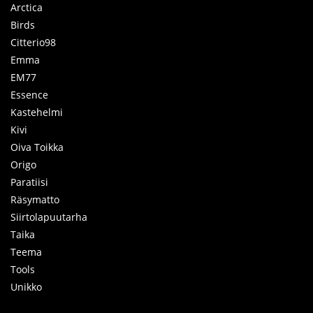
Arctica
Birds
Citterio98
Emma
EM77
Essence
Kastehelmi
Kivi
Oiva Toikka
Origo
Paratiisi
Räsymatto
Siirtolapuutarha
Taika
Teema
Tools
Unikko