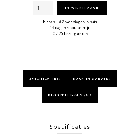
Stumpastaken
IN WINKELMAND
vaas
per
binnen 1 á 2 werkdagen in huis
14 dagen retourtermijn
4
€ 7,25 bezorgkosten
aantal
SPECIFICATIES
BORN IN SWEDEN
BEOORDELINGEN (0)
Specificaties