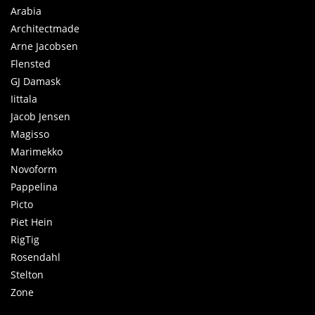
Arabia
Architectmade
Arne Jacobsen
Flensted
GJ Damask
Iittala
Jacob Jensen
Magisso
Marimekko
Novoform
Pappelina
Picto
Piet Hein
RigTig
Rosendahl
Stelton
Zone