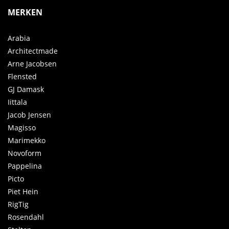
MERKEN
Arabia
Architectmade
Arne Jacobsen
Flensted
GJ Damask
Iittala
Jacob Jensen
Magisso
Marimekko
Novoform
Pappelina
Picto
Piet Hein
RigTig
Rosendahl