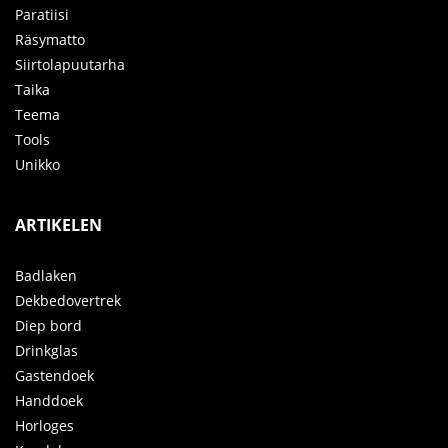
Paratiisi
Räsymatto
Siirtolapuutarha
Taika
Teema
Tools
Unikko
ARTIKELEN
Badlaken
Dekbedovertrek
Diep bord
Drinkglas
Gastendoek
Handdoek
Horloges