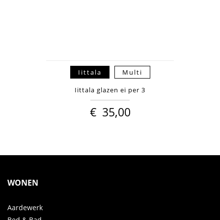
Iittala
Multi
Iittala glazen ei per 3
€
35,00
WONEN
Aardewerk
Bed & Bad