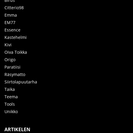
Birds
Citterio98
Emma
EM77
Essence
Kastehelmi
Kivi
Oiva Toikka
Origo
Paratiisi
Räsymatto
Siirtolapuutarha
Taika
Teema
Tools
Unikko
ARTIKELEN