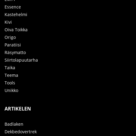
Essence
Kastehelmi
Kivi
Oiva Toikka
Origo
Paratiisi
Räsymatto
Siirtolapuutarha
Taika
Teema
Tools
Unikko
ARTIKELEN
Badlaken
Dekbedovertrek