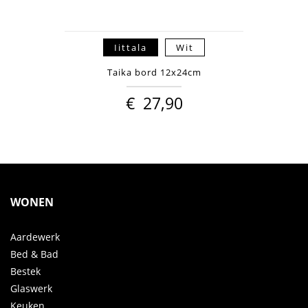
Iittala
Wit
Taika bord 12x24cm
€
27,90
WONEN
Aardewerk
Bed & Bad
Bestek
Glaswerk
Keuken