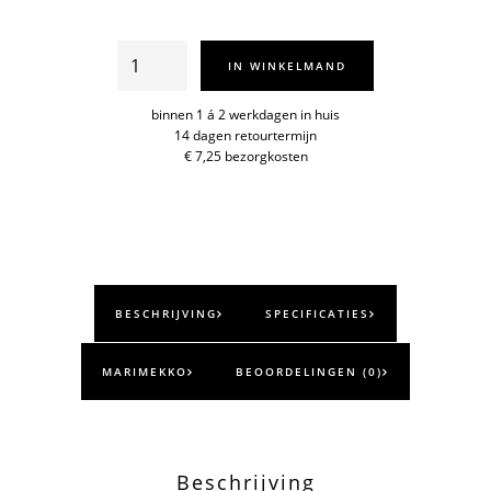
Siirtolapuutarha
IN WINKELMAND
bord
20cm
binnen 1 á 2 werkdagen in huis
14 dagen retourtermijn
aantal
€ 7,25 bezorgkosten
BESCHRIJVING
SPECIFICATIES
MARIMEKKO
BEOORDELINGEN (0)
Beschrijving