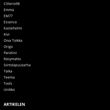
Citterio98
Emma
EM77
Essence
Kastehelmi
Kivi
Oiva Toikka
Origo
Paratiisi
Räsymatto
Siirtolapuutarha
Taika
Teema
Tools
Unikko
ARTIKELEN