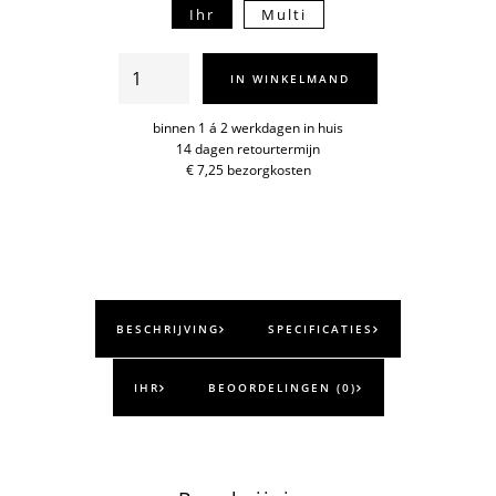
Ihr
Multi
Siirtolap.
IN WINKELMAND
servetten
33x33cm
binnen 1 á 2 werkdagen in huis
14 dagen retourtermijn
aantal
€ 7,25 bezorgkosten
BESCHRIJVING
SPECIFICATIES
IHR
BEOORDELINGEN (0)