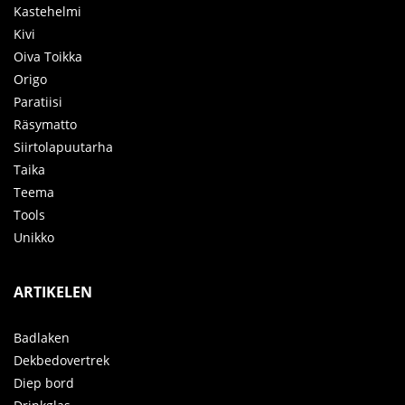
Kastehelmi
Kivi
Oiva Toikka
Origo
Paratiisi
Räsymatto
Siirtolapuutarha
Taika
Teema
Tools
Unikko
ARTIKELEN
Badlaken
Dekbedovertrek
Diep bord