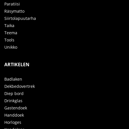
Paratiisi
Räsymatto
Siirtolapuutarha
Taika
Teema
Tools
Unikko
ARTIKELEN
Badlaken
Dekbedovertrek
Diep bord
Drinkglas
Gastendoek
Handdoek
Horloges