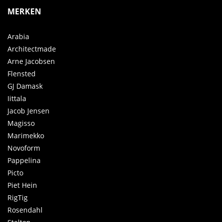
MERKEN
Arabia
Architectmade
Arne Jacobsen
Flensted
GJ Damask
Iittala
Jacob Jensen
Magisso
Marimekko
Novoform
Pappelina
Picto
Piet Hein
RigTig
Rosendahl