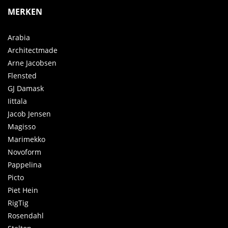
MERKEN
Arabia
Architectmade
Arne Jacobsen
Flensted
GJ Damask
Iittala
Jacob Jensen
Magisso
Marimekko
Novoform
Pappelina
Picto
Piet Hein
RigTig
Rosendahl