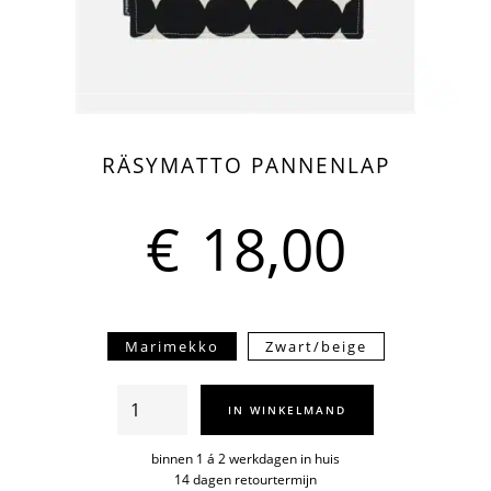
RÄSYMATTO PANNENLAP
€
18,00
Marimekko
Zwart/beige
Räsymatto
IN WINKELMAND
pannenlap
aantal
binnen 1 á 2 werkdagen in huis
14 dagen retourtermijn