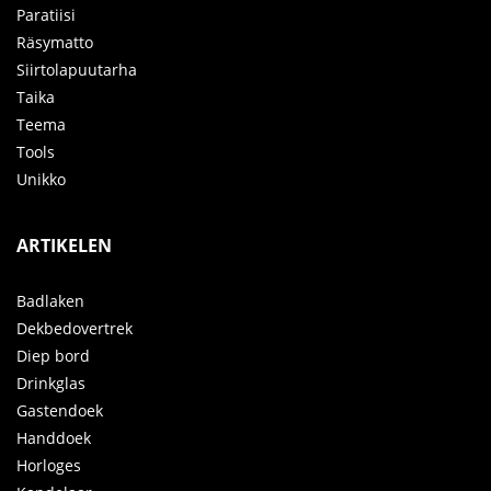
Paratiisi
Räsymatto
Siirtolapuutarha
Taika
Teema
Tools
Unikko
ARTIKELEN
Badlaken
Dekbedovertrek
Diep bord
Drinkglas
Gastendoek
Handdoek
Horloges