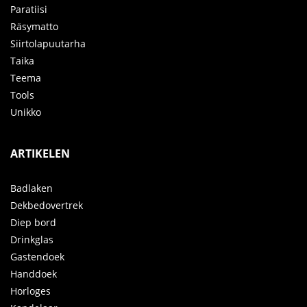
Paratiisi
Räsymatto
Siirtolapuutarha
Taika
Teema
Tools
Unikko
ARTIKELEN
Badlaken
Dekbedovertrek
Diep bord
Drinkglas
Gastendoek
Handdoek
Horloges