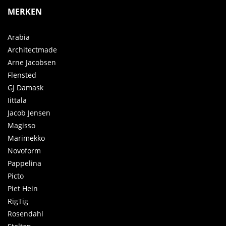
MERKEN
Arabia
Architectmade
Arne Jacobsen
Flensted
GJ Damask
Iittala
Jacob Jensen
Magisso
Marimekko
Novoform
Pappelina
Picto
Piet Hein
RigTig
Rosendahl