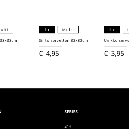
ulti
Ihr
Multi
Ihr
n 33x33cm
Siirto servetten 33x33cm
Unikko serv
€
4,95
€
3,95
N
SERIES
24H