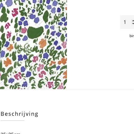
Rantan
serve
25x2
bi
aantal
Beschrijving