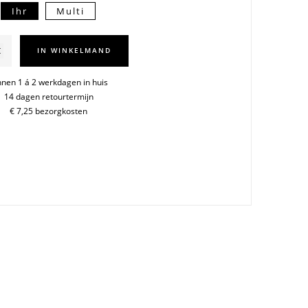
Ihr
Multi
iitty
IN WINKELMAND
tten
5cm
nnen 1 á 2 werkdagen in huis
14 dagen retourtermijn
€ 7,25 bezorgkosten