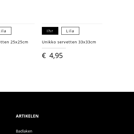
Lila
Ihr
Lila
etten 25x25cm
Unikko servetten 33x33cm
€
4,95
ARTIKELEN
Badlaken