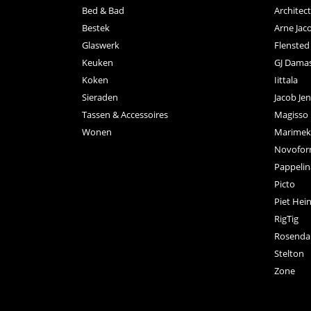
Bed & Bad
Archite
Bestek
Arne Jac
Glaswerk
Flensted
Keuken
GJ Dama
Koken
Iittala
Sieraden
Jacob Je
Tassen & Accessoires
Magisso
Wonen
Marimek
Novofo
Pappelin
Picto
Piet Hei
RigTig
Rosenda
Stelton
Zone