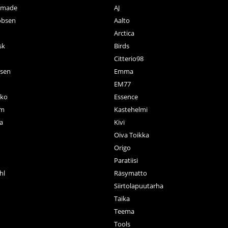
ctmade
AJ
obsen
Aalto
Arctica
sk
Birds
Citterio98
nsen
Emma
EM77
ko
Essence
rm
Kastehelmi
a
Kivi
Oiva Toikka
n
Origo
Paratiisi
hl
Räsymatto
Siirtolapuutarha
Taika
Teema
Tools