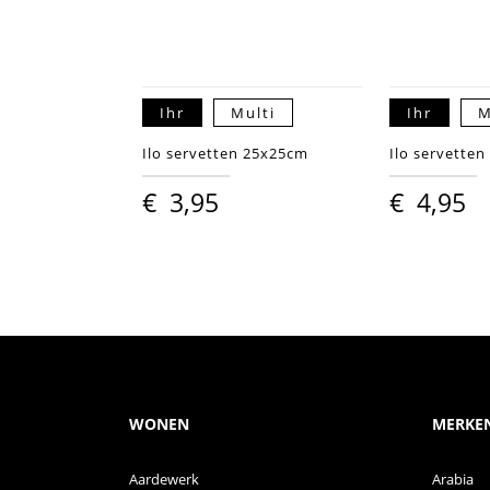
Ihr
Multi
Ihr
M
Ilo servetten 25x25cm
Ilo servette
€
3,95
€
4,95
WONEN
MERKE
Aardewerk
Arabia