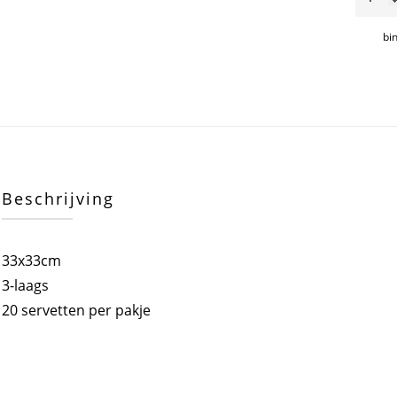
serve
aantal
bi
Beschrijving
33x33cm
3-laags
20 servetten per pakje