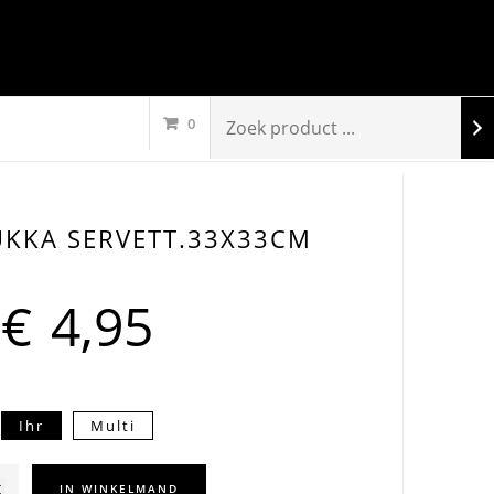
0
UKKA SERVETT.33X33CM
€
4,95
Ihr
Multi
ellukka
IN WINKELMAND