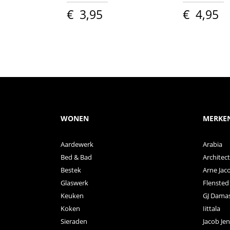
€
3,95
€
4,95
WONEN
MERKE
Aardewerk
Arabia
Bed & Bad
Archite
Bestek
Arne Jac
Glaswerk
Flensted
Keuken
GJ Dama
Koken
Iittala
Sieraden
Jacob Je