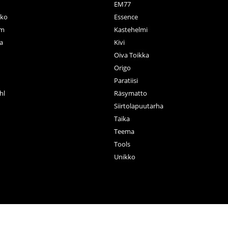
EM77
ko
Essence
rm
Kastehelmi
a
Kivi
Oiva Toikka
n
Origo
Paratiisi
hl
Räsymatto
Siirtolapuutarha
Taika
Teema
Tools
Unikko