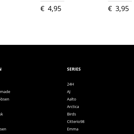
€
4,95
€
3,95
N
SERIES
24H
ctmade
AJ
obsen
Aalto
Arctica
sk
Birds
Citterio98
nsen
Emma