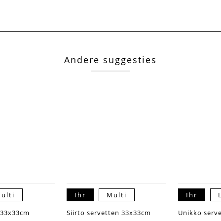
Andere suggesties
ulti
Ihr
Multi
Ihr
n 33x33cm
Siirto servetten 33x33cm
Unikko serv