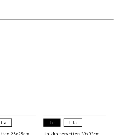
Lila
Ihr
Lila
etten 25x25cm
Unikko servetten 33x33cm