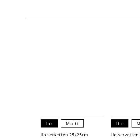
Ihr
Multi
Ihr
M
Ilo servetten 25x25cm
Ilo servette