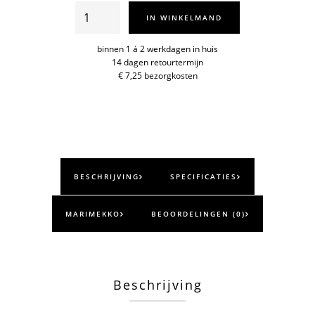
Piccolo
IN WINKELMAND
dekbed
1p.
binnen 1 á 2 werkdagen in huis
14 dagen retourtermijn
aantal
€ 7,25 bezorgkosten
BESCHRIJVING
SPECIFICATIES
MARIMEKKO
BEOORDELINGEN (0)
Beschrijving