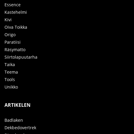
Essence
Kastehelmi
Kivi
Oiva Toikka
Origo
Paratiisi
Räsymatto
Siirtolapuutarha
Taika
Teema
Tools
Unikko
ARTIKELEN
Badlaken
Dekbedovertrek