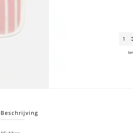
Piccol
bord
15x1
bi
aantal
Beschrijving