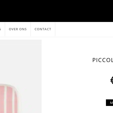
G
OVER ONS
CONTACT
PICCO
M