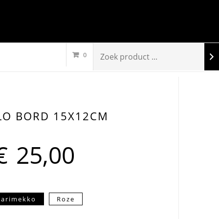
0
LO BORD 15X12CM
€
25,00
arimekko
Roze