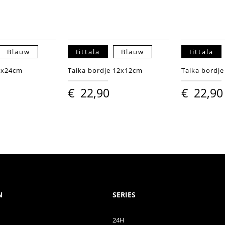
Blauw
Iittala
Blauw
Iittala
2x24cm
Taika bordje 12x12cm
Taika bordj
€
22,90
€
22,90
N
SERIES
24H