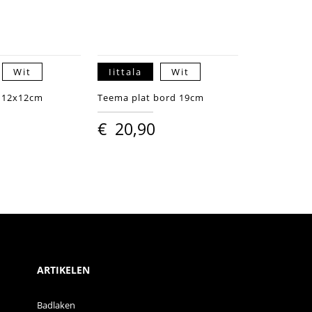
Wit
Iittala
Wit
e 12x12cm
Teema plat bord 19cm
€
20,90
ARTIKELEN
Badlaken