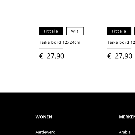
Iittala
Wit
Iittala
Taika bord 12x24cm
Taika bord 1
€
27,90
€
27,90
WONEN
MERKE
Aardewerk
Arabia