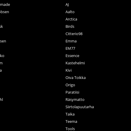
ctmade
AJ
obsen
Aalto
Arctica
sk
Birds
Citterio98
nsen
Emma
EM77
ko
Essence
rm
Kastehelmi
a
Kivi
Oiva Toikka
n
Origo
Paratiisi
hl
Räsymatto
Siirtolapuutarha
Taika
Teema
Tools