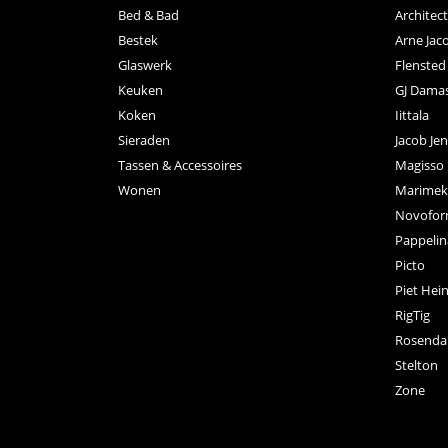
Bed & Bad
Archite
Bestek
Arne Jac
Glaswerk
Flensted
Keuken
GJ Dama
Koken
Iittala
Sieraden
Jacob Je
Tassen & Accessoires
Magisso
Wonen
Marimek
Novofo
Pappelin
Picto
Piet Hei
RigTig
Rosenda
Stelton
Zone