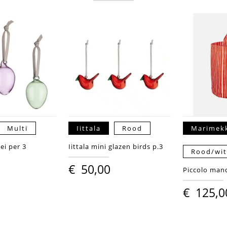
Multi
Iittala
Rood
Marimek
 ei per 3
Iittala mini glazen birds p.3
Rood/wi
€
50,00
Piccolo man
€
125,0