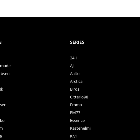
N
SERIES
24H
ctmade
AJ
obsen
Aalto
Arctica
sk
Birds
Citterio98
nsen
Emma
EM77
ko
Essence
rm
Kastehelmi
a
Kivi