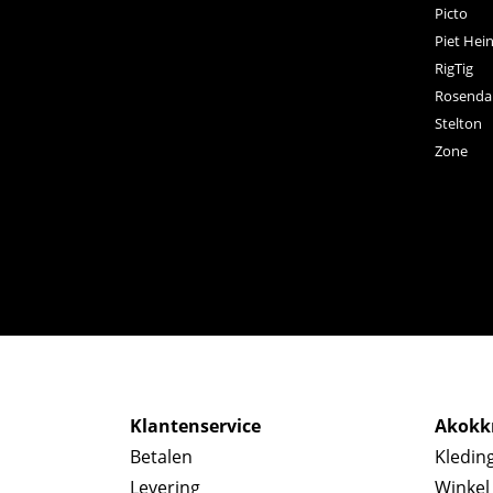
Picto
Piet Hei
RigTig
Rosenda
Stelton
Zone
Klantenservice
Akokkr
Betalen
Kledin
Levering
Winkel