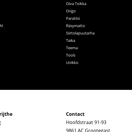
Oiva Toikka
n
Origo
Paratiisi
hl
Räsymatto
Siirtolapuutarha
Taika
Teema
Tools
Unikko
ijthe
Contact
g
Hoofdstraat 91-93
9861 AC Grootegast