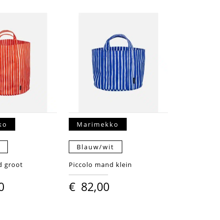
ko
Marimekko
t
Blauw/wit
d groot
Piccolo mand klein
0
€
82,00