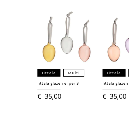
Iittala
Multi
Iittala
Iittala glazen ei per 3
Iittala glazen
€
35,00
€
35,00