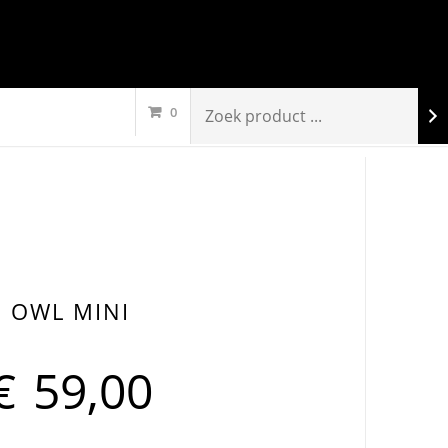
0
OWL MINI
€
59,00