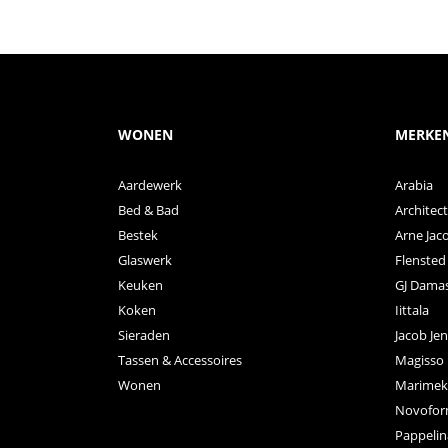
WONEN
MERKE
Aardewerk
Arabia
Bed & Bad
Archite
Bestek
Arne Jac
Glaswerk
Flensted
Keuken
GJ Dama
Koken
Iittala
Sieraden
Jacob Je
Tassen & Accessoires
Magisso
Wonen
Marimek
Novofo
Pappelin