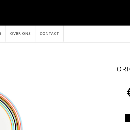
G
OVER ONS
CONTACT
OR