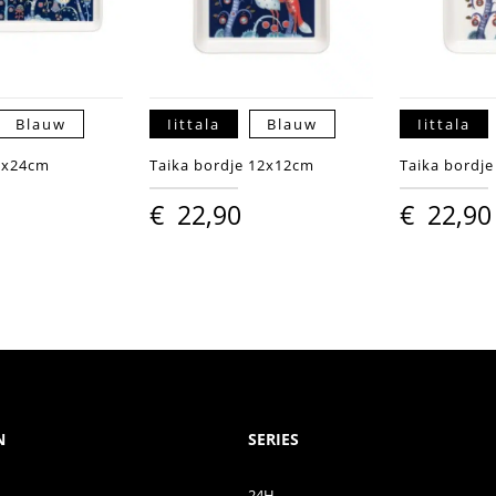
Blauw
Iittala
Blauw
Iittala
2x24cm
Taika bordje 12x12cm
Taika bordj
€
22,90
€
22,90
N
SERIES
24H