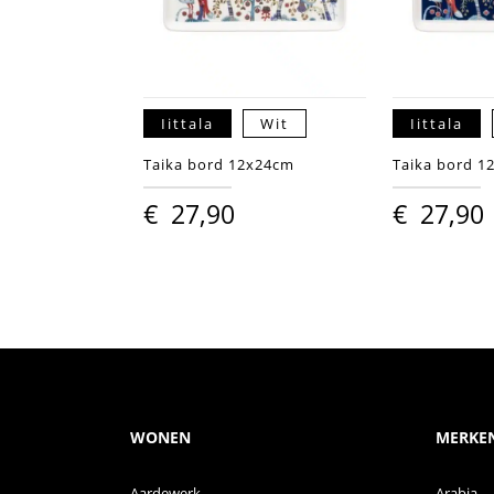
Iittala
Wit
Iittala
Taika bord 12x24cm
Taika bord 1
€
27,90
€
27,90
WONEN
MERKE
Aardewerk
Arabia