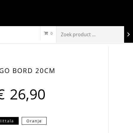
0
IGO BORD 20CM
€
26,90
Iittala
Oranje