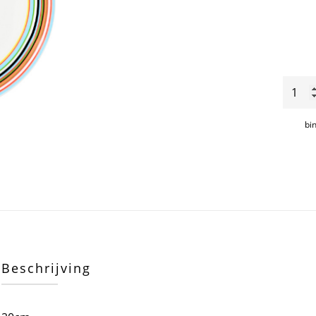
Origo
bord
20cm
bi
aantal
Beschrijving