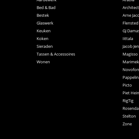
Bed & Bad
Archite
Bestek
Arne Jac
Glaswerk
Flensted
Keuken
GJ Dama
Koken
Iittala
Sieraden
Jacob Je
Tassen & Accessoires
Magisso
Wonen
Marimek
Novofo
Pappelin
Picto
Piet Hei
RigTig
Rosenda
Stelton
Zone