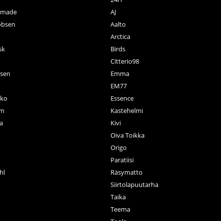
ctmade
AJ
obsen
Aalto
Arctica
sk
Birds
Citterio98
nsen
Emma
EM77
ko
Essence
rm
Kastehelmi
a
Kivi
Oiva Toikka
n
Origo
Paratiisi
hl
Räsymatto
Siirtolapuutarha
Taika
Teema