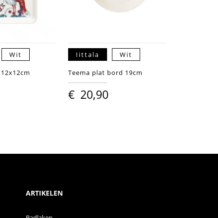
Wit
Iittala
Wit
e 12x12cm
Teema plat bord 19cm
€
20,90
ARTIKELEN
Badlaken