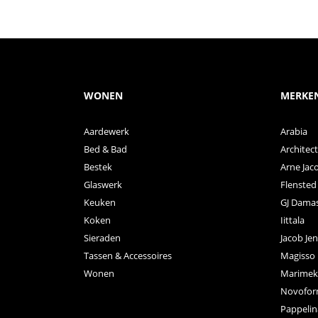
WONEN
MERKE
Aardewerk
Arabia
Bed & Bad
Archite
Bestek
Arne Jac
Glaswerk
Flensted
Keuken
GJ Dama
Koken
Iittala
Sieraden
Jacob Je
Tassen & Accessoires
Magisso
Wonen
Marimek
Novofo
Pappelin