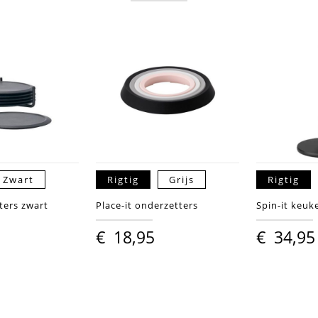
Zwart
Rigtig
Grijs
Rigtig
ters zwart
Place-it onderzetters
Spin-it keu
€
18,95
€
34,95