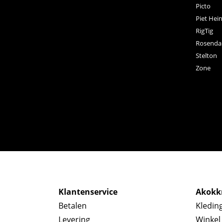
Picto
Piet Hei
RigTig
Rosenda
Stelton
Zone
Klantenservice
Akokkr
Betalen
Kledin
Levering
Winkel