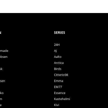
N
SERIES
24H
ctmade
AJ
obsen
Aalto
Arctica
sk
Birds
Citterio98
nsen
Emma
EM77
ko
Essence
rm
Kastehelmi
a
Kivi