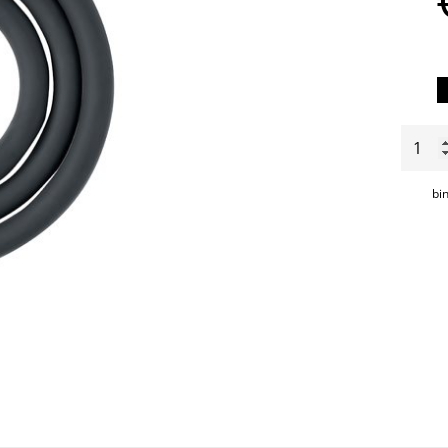
Onder
Circle
aantal
bi