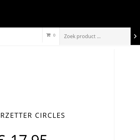
0
RZETTER CIRCLES
€
17,95