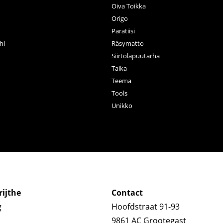
Oiva Toikka
n
Origo
Paratiisi
hl
Räsymatto
Siirtolapuutarha
Taika
Teema
Tools
Unikko
ijthe
Contact
g
Hoofdstraat 91-93
9861 AC Grootegast